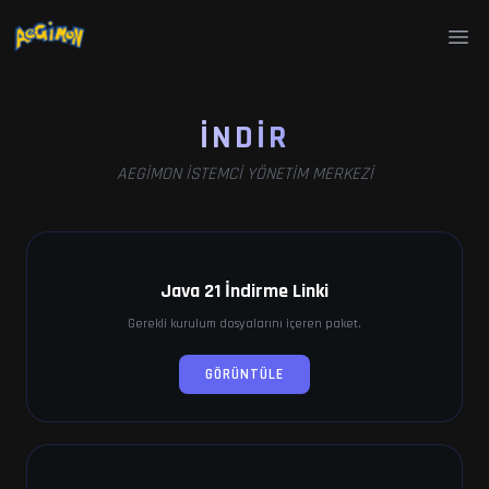
Ope
İNDIR
AEGIMON İSTEMCI YÖNETIM MERKEZI
Java 21 İndirme Linki
Gerekli kurulum dosyalarını içeren paket.
GÖRÜNTÜLE