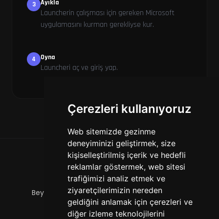
Ayıkla
3
Launcherin çalışması için gereken Microsoft
uygulamasını kurman gerekliyse kur.
Oyna
4
Launcheri aç ve giriş yap.
Çerezleri kullanıyoruz
Web sitemizde gezinme
deneyiminizi geliştirmek, size
kişiselleştirilmiş içerik ve hedefli
HAKKIMIZDA
reklamlar göstermek, web sitesi
Türk Cobblemon Sunucusu
trafiğimizi analiz etmek ve
ziyaretçilerimizin nereden
Beylikdüzü Yakuplu Hürriyet Bulvarı 67 İstanbul
geldiğini anlamak için çerezleri ve
diğer izleme teknolojilerini